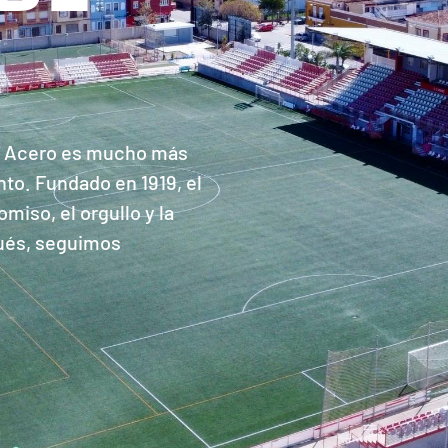
ivo Acero es mucho más
to. Fundado en 1919, el
miso, el orgullo y la
pués, seguimos