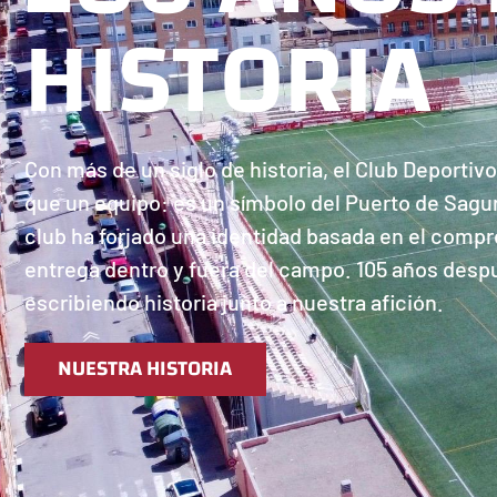
HISTORIA
Con más de un siglo de historia, el Club Deport
que un equipo: es un símbolo del Puerto de Sagun
club ha forjado una identidad basada en el compro
entrega dentro y fuera del campo. 105 años des
escribiendo historia junto a nuestra afición.
NUESTRA HISTORIA