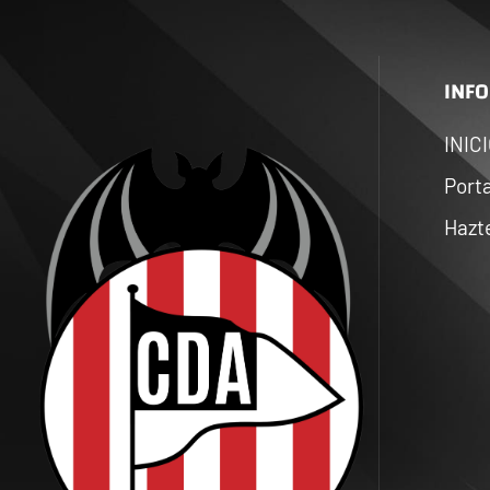
INFO
INIC
Porta
Hazt